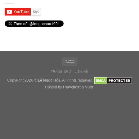
TRANG CHỦ
LIÊN HỆ
Copyright 2026 ©
Lê Ngọc Hòa
. All rights reserved.
Hosted by
Hawkhost
&
Vultr
.