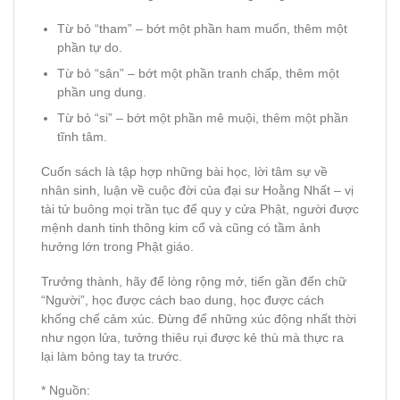
Từ bỏ “tham” – bớt một phần ham muốn, thêm một
phần tự do.
Từ bỏ “sân” – bớt một phần tranh chấp, thêm một
phần ung dung.
Từ bỏ “si” – bớt một phần mê muội, thêm một phần
tĩnh tâm.
Cuốn sách là tập hợp những bài học, lời tâm sự về
nhân sinh, luận về cuộc đời của đại sư Hoằng Nhất – vị
tài tử buông mọi trần tục để quy y cửa Phật, người được
mệnh danh tinh thông kim cổ và cũng có tầm ảnh
hưởng lớn trong Phật giáo.
Trưởng thành, hãy để lòng rộng mở, tiến gần đến chữ
“Người”, học được cách bao dung, học được cách
khống chế cảm xúc. Đừng để những xúc động nhất thời
như ngọn lửa, tưởng thiêu rụi được kẻ thù mà thực ra
lại làm bỏng tay ta trước.
* Nguồn: