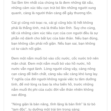
Sai lầm lớn nhất của chúng ta là đem những tật xấu,
những cảm xúc tiêu cực trút bỏ lên những người xung
quanh, càng là người thân càng dễ gây thương tổn.
Cái gì cũng nói toạc ra, cái gì cũng bộc lộ hết không
phải là thẳng tính, mà là thiếu bản lĩnh. Suy cho cùng,
tất cả những cảm xúc tiêu cực của con người đều là sự
phẫn nộ dành cho bất lực của bản thân. Nếu bạn đúng,
bạn không cần phải nổi giận. Nếu bạn sai, bạn không
có tư cách nổi giận.
Đem một nắm muối bỏ vào cốc nước, cốc nước trở nên
mặn chát. Đem một nắm muối bỏ vào hồ nước, hồ
nước vẫn ngọt lành. Lòng người cũng vậy, càng nông
cạn càng dễ biến chất, càng sâu sắc càng khó lung lay.
Ý nghĩa của đời người không ngoài việc tu tâm dưỡng
tính, để mở lòng ra bao la như biển hồ, trước những
nắm muối thị phi của cuộc đời vẫn thản nhiên không
xao động.
“Nóng giận là bản năng, tĩnh lặng là bản lĩnh” là từ bỏ
“tam độc”, tu dưỡng một trái tim trong sáng: