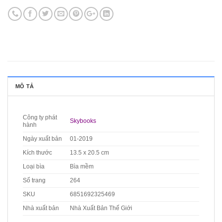
MÔ TẢ
Công ty phát
Skybooks
hành
Ngày xuất bản
01-2019
Kích thước
13.5 x 20.5 cm
Loại bìa
Bìa mềm
Số trang
264
SKU
6851692325469
Nhà xuất bản
Nhà Xuất Bản Thế Giới