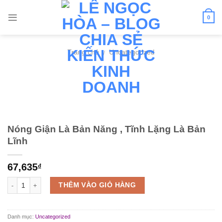
Skip
to
0
content
Trang chủ
Uncategorized
/
Nóng Giận Là Bản Năng , Tĩnh Lặng Là Bản
Lĩnh
67,635
₫
Số lượng
THÊM VÀO GIỎ HÀNG
Danh mục:
Uncategorized