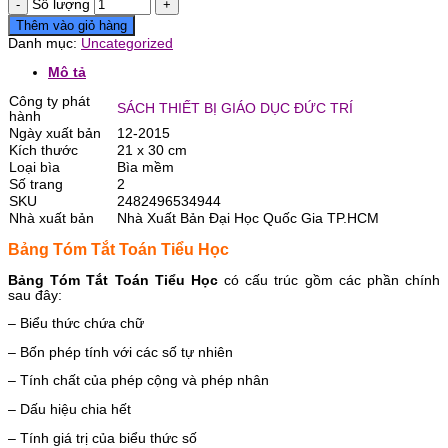
Số lượng
Thêm vào giỏ hàng
Danh mục:
Uncategorized
Mô tả
Công ty phát
SÁCH THIẾT BỊ GIÁO DỤC ĐỨC TRÍ
hành
Ngày xuất bản
12-2015
Kích thước
21 x 30 cm
Loại bìa
Bìa mềm
Số trang
2
SKU
2482496534944
Nhà xuất bản
Nhà Xuất Bản Đại Học Quốc Gia TP.HCM
Bảng Tóm Tắt Toán Tiểu Học
Bảng Tóm Tắt Toán Tiểu Học
có cấu trúc gồm các phần chính
sau đây:
– Biểu thức chứa chữ
– Bốn phép tính với các số tự nhiên
– Tính chất của phép cộng và phép nhân
– Dấu hiệu chia hết
– Tính giá trị của biểu thức số