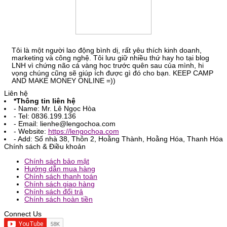
Lê Ngọc Hòa
Tôi là một người lao động bình dị, rất yêu thích kinh doanh,
marketing và công nghệ. Tôi lưu giữ nhiều thứ hay ho tại blog
LNH vì chứng não cá vàng học trước quên sau của mình, hi
vọng chúng cũng sẽ giúp ích được gì đó cho bạn. KEEP CAMP
AND MAKE MONEY ONLINE =))
Liên hệ
*Thông tin liên hệ
- Name: Mr. Lê Ngọc Hòa
- Tel: 0836.199.136
- Email: lienhe@lengochoa.com
- Website:
https://lengochoa.com
- Add: Số nhà 38, Thôn 2, Hoằng Thành, Hoằng Hóa, Thanh Hóa
Chính sách & Điều khoản
Chính sách bảo mật
Hướng dẫn mua hàng
Chính sách thanh toán
Chính sách giao hàng
Chính sách đổi trả
Chính sách hoàn tiền
Connect Us