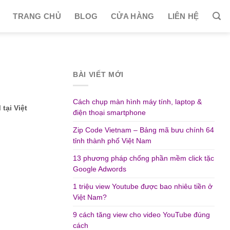
TRANG CHỦ
BLOG
CỬA HÀNG
LIÊN HỆ
BÀI VIẾT MỚI
Cách chụp màn hình máy tính, laptop &
tại Việt
điện thoại smartphone
Zip Code Vietnam – Bảng mã bưu chính 64
tỉnh thành phố Việt Nam
13 phương pháp chống phần mềm click tặc
Google Adwords
1 triệu view Youtube được bao nhiêu tiền ở
Việt Nam?
9 cách tăng view cho video YouTube đúng
cách