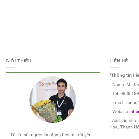
GIỚI THIỆU
LIÊN HỆ
*Thông tin liê
- Name: Mr. L
- Tel: 0836.19
- Email: lien
- Website:
http
- Add: Số nhà
Lê Ngọc Hòa
Hóa, Thanh H
Tôi là một người lao động bình dị, rất yêu