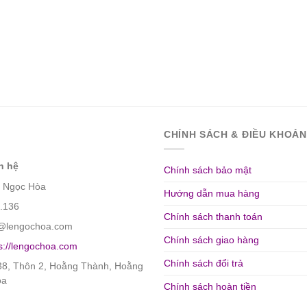
CHÍNH SÁCH & ĐIỀU KHOẢN
n hệ
Chính sách bảo mật
ê Ngọc Hòa
Hướng dẫn mua hàng
9.136
Chính sách thanh toán
he@lengochoa.com
Chính sách giao hàng
s://lengochoa.com
Chính sách đổi trả
 38, Thôn 2, Hoằng Thành, Hoằng
óa
Chính sách hoàn tiền