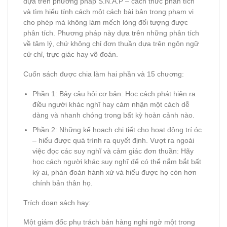
dựa trên phương pháp S.N.A.P – cách thức phân tích
và tìm hiểu tính cách một cách bài bản trong phạm vi
cho phép mà không làm mếch lòng đối tượng được
phân tích. Phương pháp này dựa trên những phân tích
về tâm lý, chứ không chỉ đơn thuần dựa trên ngôn ngữ
cử chỉ, trực giác hay võ đoán.
Cuốn sách được chia làm hai phần và 15 chương:
Phần 1: Bảy câu hỏi cơ bản: Học cách phát hiện ra
điều người khác nghĩ hay cảm nhận một cách dễ
dàng và nhanh chóng trong bất kỳ hoàn cảnh nào.
Phần 2: Những kế hoạch chi tiết cho hoạt động trí óc
– hiểu được quá trình ra quyết định. Vượt ra ngoài
việc đọc các suy nghĩ và cảm giác đơn thuần: Hãy
học cách người khác suy nghĩ để có thể nắm bắt bất
kỳ ai, phán đoán hành xử và hiểu được họ còn hơn
chính bản thân họ.
Trích đoạn sách hay:
Một giám đốc phụ trách bán hàng nghi ngờ một trong