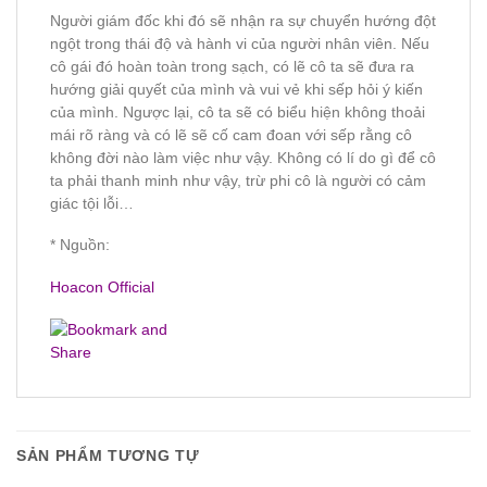
Người giám đốc khi đó sẽ nhận ra sự chuyển hướng đột
ngột trong thái độ và hành vi của người nhân viên. Nếu
cô gái đó hoàn toàn trong sạch, có lẽ cô ta sẽ đưa ra
hướng giải quyết của mình và vui vẻ khi sếp hỏi ý kiến
của mình. Ngược lại, cô ta sẽ có biểu hiện không thoải
mái rõ ràng và có lẽ sẽ cố cam đoan với sếp rằng cô
không đời nào làm việc như vậy. Không có lí do gì để cô
ta phải thanh minh như vậy, trừ phi cô là người có cảm
giác tội lỗi…
* Nguồn:
Hoacon Official
SẢN PHẨM TƯƠNG TỰ