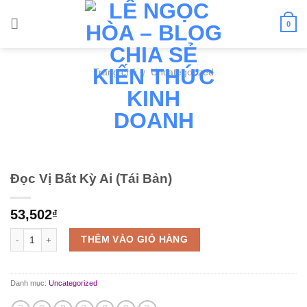
Skip
to
0
content
Trang chủ
Uncategorized
/
Đọc Vị Bất Kỳ Ai (Tái Bản)
53,502
₫
Số lượng
THÊM VÀO GIỎ HÀNG
Danh mục:
Uncategorized