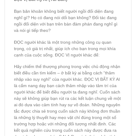
Bạn băn khoăn không biết người ngồi đối diện đang
nghĩ gì? Họ có đang nói dối bạn không? Đối tác đang
ngồi đối diện với bạn trên bàn đàm phán đang nghĩ gì
và nói gì tiếp theo?
ĐỌC người khác là một trong những công cụ quan
trọng, có giá trị nhất, giúp ích cho bạn trong mọi khía
cạnh của cuộc sống. ĐỌC VỊ người khác để:
Hãy chiếm thế thượng phong trong việc chủ động nhận
biết điều cần tìm kiếm – ở bất kỳ ai bằng cách “thâm
nhập vào suy nghĩ” của người khác. ĐỌC VỊ BẤT KỲ AI
là cẩm nang dạy bạn cách thâm nhập vào tâm trí của
người khác để biết điều người ta đang nghĩ. Cuốn sách
này sẽ không giúp bạn rút ra các kết luận chung về một
ai đó dựa vào cảm tính hay sự võ đoán. Những nguyên
tắc được chia sẻ trong cuốn sách này không đơn thuần
là những lý thuyết hay mẹo vặt chỉ đúng trong một số
trường hợp hoặc với những đối tượng nhất định. Các
kết quả nghiên cứu trong cuốn sách này được đưa ra