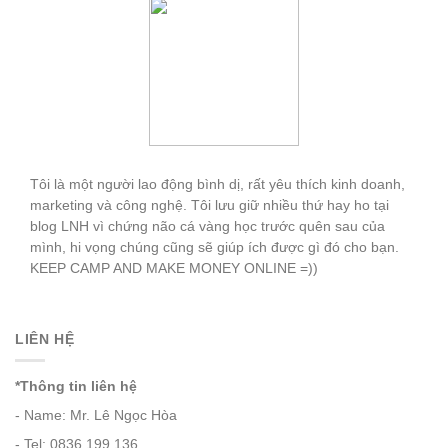
Lê Ngọc Hòa
Tôi là một người lao động bình dị, rất yêu thích kinh doanh,
marketing và công nghệ. Tôi lưu giữ nhiều thứ hay ho tại
blog LNH vì chứng não cá vàng học trước quên sau của
mình, hi vọng chúng cũng sẽ giúp ích được gì đó cho bạn.
KEEP CAMP AND MAKE MONEY ONLINE =))
LIÊN HỆ
*Thông tin liên hệ
- Name: Mr. Lê Ngọc Hòa
- Tel: 0836.199.136