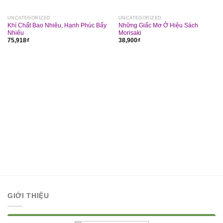
UNCATEGORIZED
UNCATEGORIZED
Khí Chất Bao Nhiêu, Hạnh Phúc Bấy
Những Giấc Mơ Ở Hiệu Sách
Nhiêu
Morisaki
75,918
₫
38,900
₫
GIỚI THIỆU