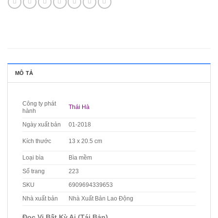
MÔ TẢ
Công ty phát
Thái Hà
hành
Ngày xuất bản
01-2018
Kích thước
13 x 20.5 cm
Loại bìa
Bìa mềm
Số trang
223
SKU
6909694339653
Nhà xuất bản
Nhà Xuất Bản Lao Động
Đọc Vị Bất Kỳ Ai (Tái Bản)