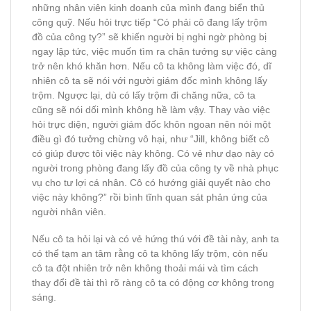
những nhân viên kinh doanh của mình đang biển thủ
công quỹ. Nếu hỏi trực tiếp “Có phải cô đang lấy trộm
đồ của công ty?” sẽ khiến người bị nghi ngờ phòng bị
ngay lập tức, việc muốn tìm ra chân tướng sự việc càng
trở nên khó khăn hơn. Nếu cô ta không làm việc đó, dĩ
nhiên cô ta sẽ nói với người giám đốc mình không lấy
trộm. Ngược lại, dù có lấy trộm đi chăng nữa, cô ta
cũng sẽ nói dối mình không hề làm vậy. Thay vào việc
hỏi trực diện, người giám đốc khôn ngoan nên nói một
điều gì đó tưởng chừng vô hại, như “Jill, không biết cô
có giúp được tôi việc này không. Có vẻ như dạo này có
người trong phòng đang lấy đồ của công ty về nhà phục
vụ cho tư lợi cá nhân. Cô có hướng giải quyết nào cho
việc này không?” rồi bình tĩnh quan sát phản ứng của
người nhân viên.
Nếu cô ta hỏi lại và có vẻ hứng thú với đề tài này, anh ta
có thể tạm an tâm rằng cô ta không lấy trộm, còn nếu
cô ta đột nhiên trở nên không thoải mái và tìm cách
thay đổi đề tài thì rõ ràng cô ta có động cơ không trong
sáng.