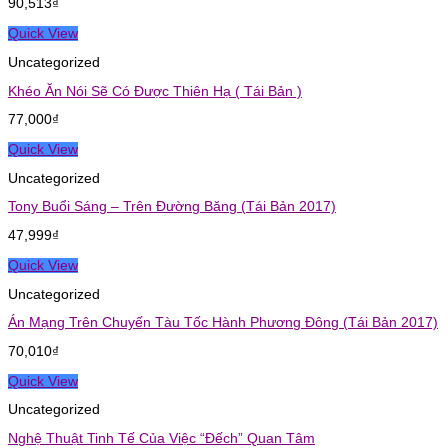
90,513
₫
Quick View
Uncategorized
Khéo Ăn Nói Sẽ Có Được Thiên Hạ ( Tái Bản )
77,000
₫
Quick View
Uncategorized
Tony Buổi Sáng – Trên Đường Băng (Tái Bản 2017)
47,999
₫
Quick View
Uncategorized
Án Mạng Trên Chuyến Tàu Tốc Hành Phương Đông (Tái Bản 2017)
70,010
₫
Quick View
Uncategorized
Nghệ Thuật Tinh Tế Của Việc “Đếch” Quan Tâm