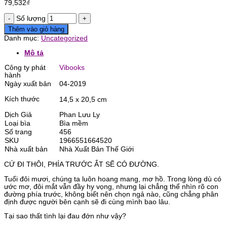
79,532
₫
Số lượng
Thêm vào giỏ hàng
Danh mục:
Uncategorized
Mô tả
Công ty phát
Vibooks
hành
Ngày xuất bản
04-2019
Kích thước
14,5 x 20,5 cm
Dịch Giả
Phan Lưu Ly
Loại bìa
Bìa mềm
Số trang
456
SKU
1966551664520
Nhà xuất bản
Nhà Xuất Bản Thế Giới
CỨ ĐI THÔI, PHÍA TRƯỚC ẮT SẼ CÓ ĐƯỜNG.
Tuổi đôi mươi, chúng ta luôn hoang mang, mơ hồ. Trong lòng dù có
ước mơ, đôi mắt vẫn đầy hy vọng, nhưng lại chẳng thể nhìn rõ con
đường phía trước, không biết nên chọn ngả nào, cũng chẳng phân
định được người bên cạnh sẽ đi cùng mình bao lâu.
Tại sao thất tình lại đau đớn như vậy?