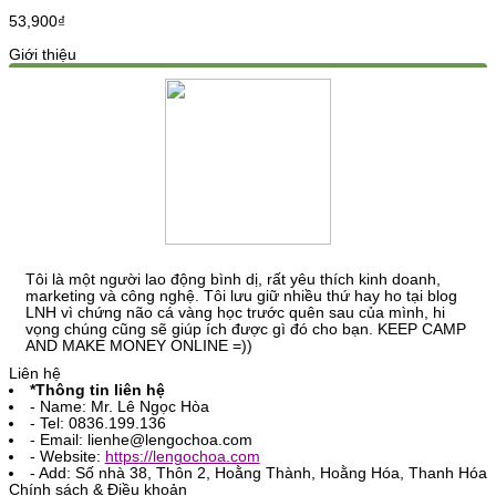
53,900
₫
Giới thiệu
Lê Ngọc Hòa
Tôi là một người lao động bình dị, rất yêu thích kinh doanh,
marketing và công nghệ. Tôi lưu giữ nhiều thứ hay ho tại blog
LNH vì chứng não cá vàng học trước quên sau của mình, hi
vọng chúng cũng sẽ giúp ích được gì đó cho bạn. KEEP CAMP
AND MAKE MONEY ONLINE =))
Liên hệ
*Thông tin liên hệ
- Name: Mr. Lê Ngọc Hòa
- Tel: 0836.199.136
- Email: lienhe@lengochoa.com
- Website:
https://lengochoa.com
- Add: Số nhà 38, Thôn 2, Hoằng Thành, Hoằng Hóa, Thanh Hóa
Chính sách & Điều khoản