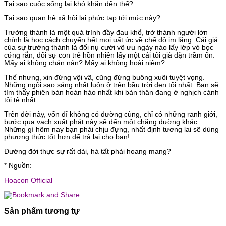
Tại sao cuộc sống lại khó khăn đến thế?
Tại sao quan hệ xã hội lại phức tạp tới mức này?
Trưởng thành là một quá trình đầy đau khổ, trở thành người lớn
chính là học cách chuyển hết mọi uất ức về chế độ im lặng. Cái giá
của sự trưởng thành là đổi nụ cười vô ưu ngày nào lấy lớp vỏ bọc
cứng rắn, đổi sự con trẻ hồn nhiên lấy một cái tôi già dặn trầm ổn.
Mấy ai không chán nản? Mấy ai không hoài niệm?
Thế nhưng, xin đừng vội vã, cũng đừng buông xuôi tuyệt vọng.
Những ngôi sao sáng nhất luôn ở trên bầu trời đen tối nhất. Bạn sẽ
tìm thấy phiên bản hoàn hảo nhất khi bản thân đang ở nghịch cảnh
tồi tệ nhất.
Trên đời này, vốn dĩ không có đường cùng, chỉ có những ranh giới,
bước qua vạch xuất phát này sẽ đến một chặng đường khác.
Những gì hôm nay bạn phải chịu đựng, nhất định tương lai sẽ dùng
phương thức tốt hơn để trả lại cho bạn!
Đường đời thực sự rất dài, hà tất phải hoang mang?
* Nguồn:
Hoacon Official
Sản phẩm tương tự