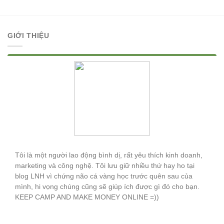
GIỚI THIỆU
Lê Ngọc Hòa
Tôi là một người lao động bình dị, rất yêu thích kinh doanh,
marketing và công nghệ. Tôi lưu giữ nhiều thứ hay ho tại
blog LNH vì chứng não cá vàng học trước quên sau của
mình, hi vọng chúng cũng sẽ giúp ích được gì đó cho bạn.
KEEP CAMP AND MAKE MONEY ONLINE =))