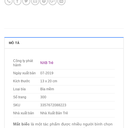
MÔ TẢ
Công ty phát
NXB Trẻ
hành
Ngày xuất bản
07-2019
Kích thước
13 x 20 cm
Loại bìa
Bìa mềm
Số trang
300
SKU
3357672088223
Nhà xuất bản
Nhà Xuất Bản Trẻ
Mắt biếc
là một tác phẩm được nhiều người bình chọn