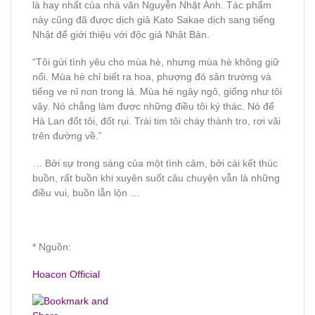
là hay nhất của nhà văn Nguyễn Nhật Ánh. Tác phẩm
này cũng đã được dịch giả Kato Sakae dịch sang tiếng
Nhật để giới thiệu với độc giả Nhật Bản.
“Tôi gửi tình yêu cho mùa hè, nhưng mùa hè không giữ
nổi. Mùa hè chỉ biết ra hoa, phượng đỏ sân trường và
tiếng ve nỉ non trong lá. Mùa hè ngây ngô, giống như tôi
vậy. Nó chẳng làm được những điều tôi ký thác. Nó để
Hà Lan đốt tôi, đốt rụi. Trái tim tôi cháy thành tro, rơi vãi
trên đường về.”
… Bởi sự trong sáng của một tình cảm, bởi cái kết thúc
buồn, rất buồn khi xuyên suốt câu chuyện vẫn là những
điều vui, buồn lẫn lộn …
* Nguồn:
Hoacon Official