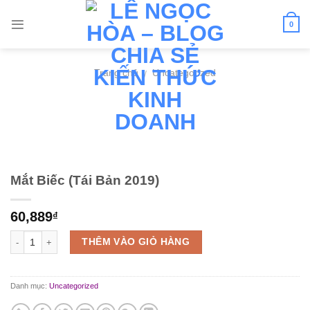
Skip
to
0
content
Trang chủ
Uncategorized
/
Mắt Biếc (Tái Bản 2019)
60,889
₫
Số lượng
THÊM VÀO GIỎ HÀNG
Danh mục:
Uncategorized