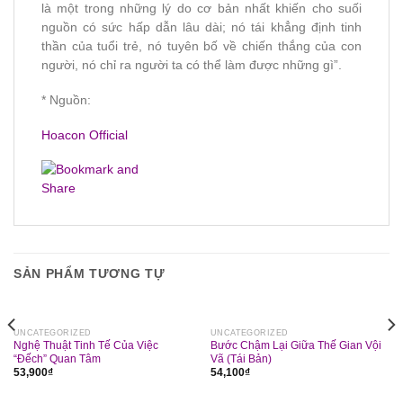
là một trong những lý do cơ bản nhất khiến cho suối
nguồn có sức hấp dẫn lâu dài; nó tái khẳng định tinh
thần của tuổi trẻ, nó tuyên bố về chiến thắng của con
người, nó chỉ ra người ta có thể làm được những gì”.
* Nguồn:
Hoacon Official
SẢN PHẨM TƯƠNG TỰ
UNCATEGORIZED
UNCATEGORIZED
Nghệ Thuật Tinh Tế Của Việc
Bước Chậm Lại Giữa Thế Gian Vội
“Đếch” Quan Tâm
Vã (Tái Bản)
53,900
₫
54,100
₫