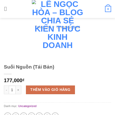
Skip
to
0
content
Trang chủ
Uncategorized
/
Suối Nguồn (Tái Bản)
177,000
₫
Số lượng
THÊM VÀO GIỎ HÀNG
Danh mục:
Uncategorized