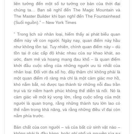
liên tưởng đến một số tư tưởng cơ bản của thời đại
chúng ta… Bạn sẽ nghĩ đến The Magic Mountain và
The Master Builder khi bạn nghĩ đến The Fountainhead
(Suối nguồn).” – New York Times
” Trong lịch sử nhân loại, hiếm thấy ai phát biểu quan
điểm này về con người. Ngày nay, quan điểm này hầu
như không tồn tại. Tuy nhiên, chính quan điểm này – dù
tồn tại ở các cấp độ khác nhau của sự khao khát, ao
ước, đam mê và hoang mang đau khổ – là quan điểm
khởi đầu cuộc sống của những người ưu tú nhất của
nhân loại. Đối với đa số họ, đây thậm chí không phải là
một quan điểm rõ ràng mà chỉ là một cảm giác mơ hồ,
khó nắm bắt, nó được tạo thành từ những nỗi đau trần
trụi và từ niềm hạnh phúc không thể diễn tả nổi. Nó là
cảm giác về một kỳ vọng lớn, rằng cuộc sống của một
người là quan trọng, rằng những thành tựu lớn lao có
thể nằm trong khả năng, và rằng những điều vĩ đại còn
nằm phía trước.
Bản chất của con người – và của bất cứ sinh vật nào –
không phải là đầu hàng, hoặc phỉ nhổ và nguyền rủa sự