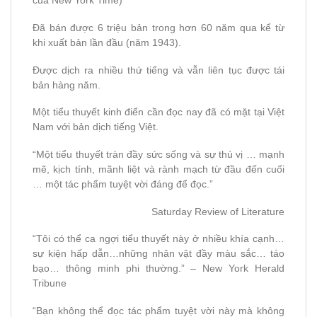
của New York Time)
Đã bán được 6 triệu bản trong hơn 60 năm qua kể từ
khi xuất bản lần đầu (năm 1943).
Được dịch ra nhiều thứ tiếng và vẫn liên tục được tái
bản hàng năm.
Một tiểu thuyết kinh điển cần đọc nay đã có mặt tại Việt
Nam với bản dịch tiếng Việt.
“Một tiểu thuyết tràn đầy sức sống và sự thú vị … mạnh
mẽ, kịch tính, mãnh liệt và rành mạch từ đầu đến cuối
… một tác phẩm tuyệt vời đáng để đọc.”
Saturday Review of Literature
“Tôi có thể ca ngợi tiểu thuyết này ở nhiều khía cạnh…
sự kiện hấp dẫn…những nhân vật đầy màu sắc… táo
bạo… thông minh phi thường.” – New York Herald
Tribune
“Bạn không thể đọc tác phẩm tuyệt vời này mà không