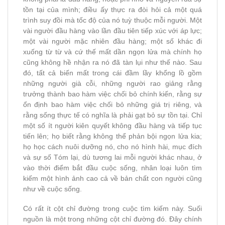
tồn tại của mình; điều ấy thực ra đòi hỏi cả một quá
trình suy đồi mà tốc độ của nó tuỳ thuộc mỗi người. Một
vài người đầu hàng vào lần đầu tiên tiếp xúc với áp lực;
một vài người mặc nhiên đầu hàng; một số khác đi
xuống từ từ và cứ thế mất dần ngọn lửa mà chính họ
cũng không hề nhận ra nó đã tàn lụi như thế nào. Sau
đó, tất cả biến mất trong cái đầm lầy khổng lồ gồm
những người già cỗi, những người rao giảng rằng
trưởng thành bao hàm việc chối bỏ chính kiến, rằng sự
ổn định bao hàm việc chối bỏ những giá trị riêng, và
rằng sống thực tế có nghĩa là phải gạt bỏ sự tồn tại. Chỉ
một số ít người kiên quyết không đầu hàng và tiếp tục
tiến lên; họ biết rằng không thể phản bội ngọn lửa kia;
họ học cách nuôi dưỡng nó, cho nó hình hài, mục đích
và sự số Tóm lại, dù tương lai mỗi người khác nhau, ở
vào thời điểm bắt đầu cuộc sống, nhân loại luôn tìm
kiếm một hình ảnh cao cả về bản chất con người cũng
như về cuộc sống.
Có rất ít cột chỉ đường trong cuộc tìm kiếm này. Suối
nguồn là một trong những cột chỉ đường đó. Đây chính